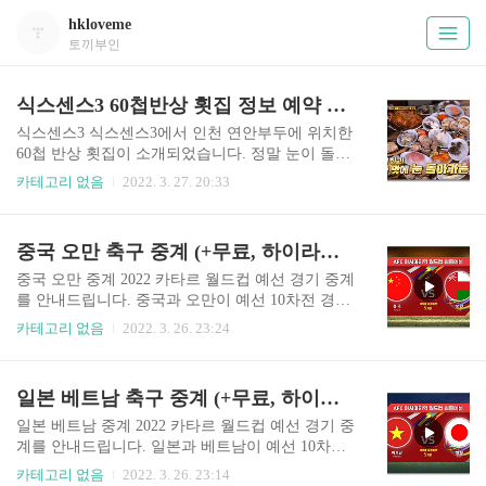
hkloveme
토끼부인
식스센스3 60첩반상 횟집 정보 예약 방법
식스센스3 식스센스3에서 인천 연안부두에 위치한
60첩 반상 횟집이 소개되었습니다. 정말 눈이 돌아
가는 식당인데요. 자세한 정보 아래에서 확인 바랍
카테고리 없음
2022. 3. 27. 20:33
니다. 식스센스3 60첩 반상 횟집 예약 방법 내고향
강원도 예약 바로가기 -> https://bit.ly/35fm8lL 상호
: 내고향강원도 주소 : 인천 중구 연안부두로 75번
중국 오만 축구 중계 (+무료, 하이라이트) 카타르 월드컵 최종예선
길 27-2 영업시간 : 10시 ~ 24시 메뉴 : 제철활어회
60첩 랍스타 180,000원 60첩 활어회 160,000원 우럭
중국 오만 중계 2022 카타르 월드컵 예선 경기 중계
도미 140,000원 등등
를 안내드립니다. 중국과 오만이 예선 10차전 경기
를 갖습니다. 해당 경기 중계 시청은 아래에서 확인
카테고리 없음
2022. 3. 26. 23:24
바랍니다. 스포츠 실시간 라이브 사이트에서 무료
시청 바랍니다. 중국 오만 중계 실시간 중국 오만
중계는 tvN show, TVING을 통해 독점 생중계 되니
일본 베트남 축구 중계 (+무료, 하이라이트) 카타르 월드컵 최종예선
아래 사이트를 통해 무료 실시간 시청 바랍니다. ht
tps://bit.ly/tvN_onair tvN 온에어 OCN 실시간 무료
일본 베트남 중계 2022 카타르 월드컵 예선 경기 중
시청 TVING 티비엔 tvN OCN 온에어 티비엔 온에
계를 안내드립니다. 일본과 베트남이 예선 10차전
어를 찾고 계신가요? tvN 채널에서는 다양한 드라
경기를 갖습니다. 해당 경기 중계 시청은 아래에서
카테고리 없음
2022. 3. 26. 23:14
마와 예능 프로그램을 만날 수 있습니다. OCN 역