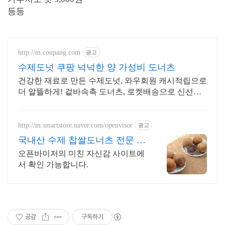
등등
http://m.coupang.com
광고
수제도넛 쿠팡 넉넉한 양 가성비 도너츠
건강한 재료로 만든 수제도넛, 와우회원 캐시적립으로
더 알뜰하게! 겉바속촉 도너츠, 로켓배송으로 신선하
게 즐기세요.
http://m.smartstore.naver.com/openvisor
광고
국내산 수제 찹쌀도너츠 전문 국
내산찹쌀 카페 디저트 납품
오픈바이저의 미친 자신감 사이트에
서 확인 가능합니다.
공감
구독하기