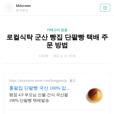
hkloveme
토끼부인
카테고리 없음
로컬식탁 군산 빵집 단팥빵 택배 주
문 방법
132556
2022. 4. 11. 19:16
https://smartstore.naver.com/hongpotzip
광고
홍팥집 단팥빵 국산 100% 입소
문 빵 드디어 택배가능
평점 4.9 부모님 선물 간식 국산팥
100% 단팥빵 택배발송