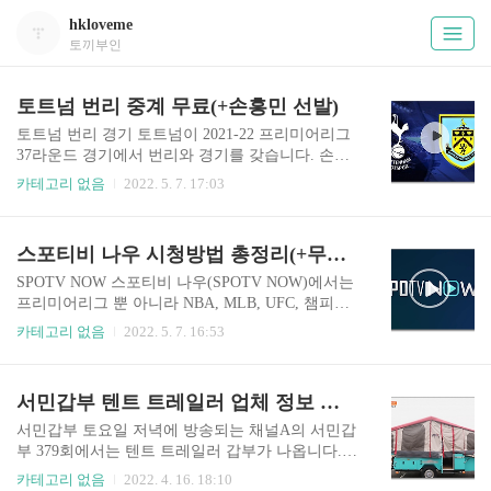
hkloveme
토끼부인
토트넘 번리 중계 무료(+손흥민 선발)
토트넘 번리 경기 토트넘이 2021-22 프리미어리그
37라운드 경기에서 번리와 경기를 갖습니다. 손흥
민 선수의 선발 출전이 예상되는데요. 득점왕에 도
카테고리 없음
2022. 5. 7. 17:03
전하는 손흥민 선수의 선발 경기 자세한 시청 방법
안내드리니 아래를 참고 바랍니다. 토트넘 중계 시
청 안내 토트넘 경기 중계는 스포티비와 SPOTV N
스포티비 나우 시청방법 총정리(+무료시청, spotv on)
OW 를 통해 실시간 생중계로 만날 수 있습니다. 자
세한 시청 방법 아래를 참고 바랍니다. https://bit.ly/
SPOTV NOW 스포티비 나우(SPOTV NOW)에서는
SPOTVNOW_Free_Live 스포티비 나우 시청방법
프리미어리그 뿐 아니라 NBA, MLB, UFC, 챔피언
총정리(+무료시청, spotv on) SPOTV NOW 스포티
스리그, 유로파 리그 등 축구, 야구, 농구를 중계하
카테고리 없음
2022. 5. 7. 16:53
비 나우(SPOTV NOW)에서는 프리미어리그 뿐 아
는 곳으로 잘 알려져 있습니다. 여기서는 스포티비
니라 NBA, MLB, UFC, 챔피언스리그, 유로파 리그
나우 이용 방법과 함께 스포츠 실시간 라이브 사이
등 축구, 야구, 농구를 중계하는 곳으로 잘 알려져
트에 대해 안내드리도록 하겠습니다. 스포티비를
서민갑부 텐트 트레일러 업체 정보 구매 방법
있습니다. 여..
이용하시면 각종 스포츠 경기 실시간 중계 뿐 아니
라 하이라이트, 경기 동영상, 다시보기, 스포츠 영
서민갑부 토요일 저녁에 방송되는 채널A의 서민갑
상들을 모두 무료로 시청하실 수 있습니다. 김민재
부 379회에서는 텐트 트레일러 갑부가 나옵니다.
중계 바로가기 https://bit.ly/Napoli_Verona_Serie_A
자세한 정보 아래에서 확인하세요. 서민갑부 텐트
카테고리 없음
2022. 4. 16. 18:10
나폴리 베로나 중계 김민재 선발(+무료) 나폴리 중