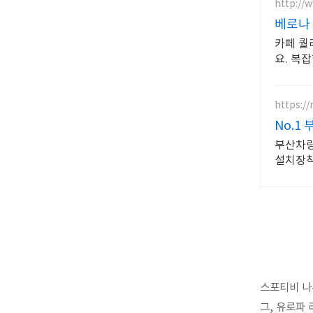
http://
베로나
카페 퀄
요. 복
무료배송
https:/
No.
부산차
설치장착
랙박스
스포티비 나우
그, 유로파 