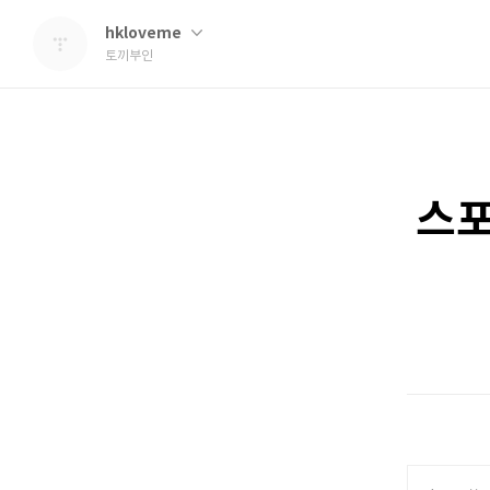
hkloveme
토끼부인
스포