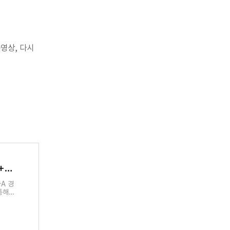
영상, 다시
나폴리 베로나 중계 김민재 선발(+무료)
A 경
통해
 통해