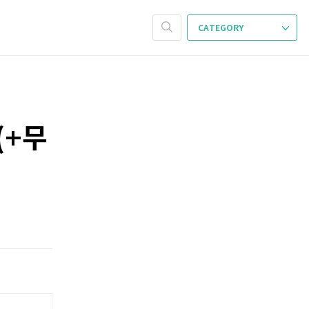
CATEGORY
(+무