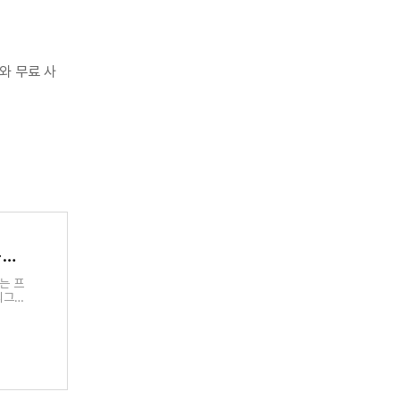
와 무료 사
스포티비 나우 시청방법 총정리(+무료시청, spotv on)
는 프
리그,
잘 알