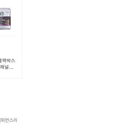
블랙박스
5채널블
 챔피언스리