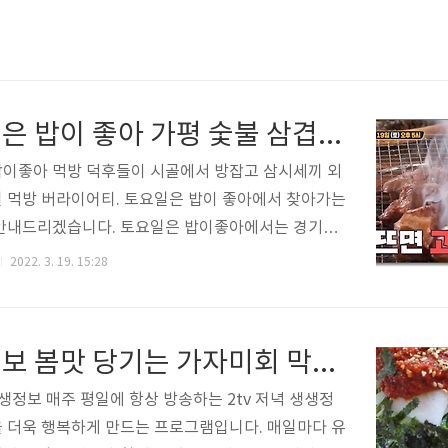
토요일은 밥이 좋아 가평 숯불 삼겹살 생갈비 식당 정보
이좋아 먹방 덕후들이 시골에서 방잡고 삼시세끼 외
 먹방 버라이어티. 토요일은 밥이 좋아에서 찾아가는
 안내드리겠습니다. 토요일은 밥이좋아에서는 경기도
삼겹살 생갈비 식당이 소개되었습니다. 토요일은 밥이
2022. 3. 19. 15:28
 가평 숯불 삼겹살 생갈비 식당 정보는 아래에서 확
퇴근길 http://naver.me/GeWrAc5m
생생정보 봄맛 당기는 가자미회 막국수 정보
생생정보 매주 평일에 항상 방송하는 2tv 저녁 생생정
 더욱 행복하게 만드는 프로그램입니다. 매일마다 유