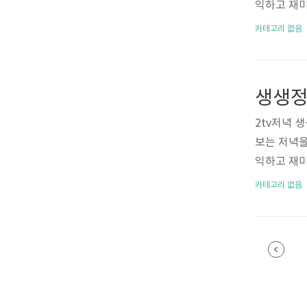
익하고 재미
진솔하고 생
카테고리 없음
는 대한민국
과 맛있는 
리 방송이라
는 가자미회
요. 3월1
2tv저녁 
해서 알려드
보는 저녁을
다. 생생정보
익하고 재미
u.modoo.a
진솔하고 생
카테고리 없음
는 대한민국
과 맛있는 
리 방송이라
는 50년 
참고하세요.
해동기름집 