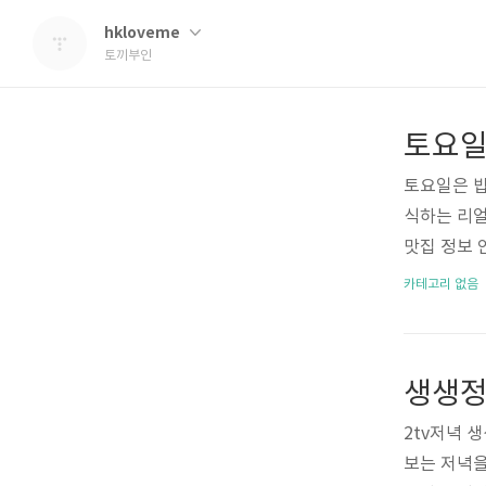
hkloveme
토끼부인
토요일은 밥
식하는 리얼
맛집 정보
가평 숯불 
카테고리 없음
좋아 경기도
인바랍니다. 
2tv저녁 
보는 저녁을