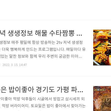
2tv 저녁 생생정보 해물 수타짬뽕 짜장 파는 곳 띵호와손짜장
생생정보 매주 평일에 항상 방송하는 2tv 저녁 생생정
 더욱 행복하게 만드는 프로그램입니다. 매일마다 유
있는 알찬 정보와 함께 우리 주변의 궁금한 이야기를
생하게 담아 전해주고 있는데요. 2tv 저녁 생생정보
2022. 3. 15. 14:47
 구석구석의 살아 움직이는 생생한 현장의 최신 소식
음식 정보 그리고 웃음과 감동까지 선사하는 휴먼스토
고 볼 수 있습니다. 2022년 3월 15일 생생정보에서
토요일은 밥이좋아 경기도 가평 파김치장어전골 판매처 장어독립
타짬뽕 짜장이 소개됩니다. 자세한 내용 아래를 참고
월15일 화요일 생생정보 철판 해물 수타짬뽕 짜장 중
이좋아 먹방 덕후들이 시골에서 방잡고 삼시세끼 외
장소 정보에 대해서 알려드리도록 하겠습니다. 으라차
 먹방 버라이어티. 토요일은 밥이 좋아에서 찾아가는