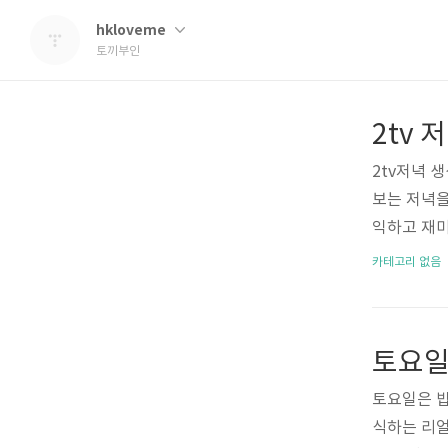
hkloveme
토끼부인
2tv저녁 
보는 저녁을
익하고 재미
진솔하고 생
카테고리 없음
는 대한민국
과 맛있는 
리 방송이라
는 해물 수
하세요. 3
토요일은 밥
국집 촬영 
식하는 리얼