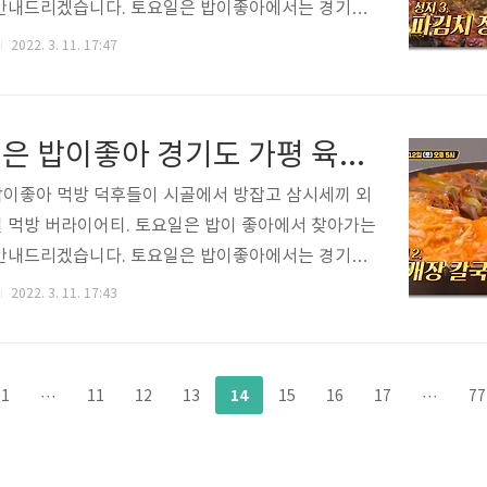
 코너를 통해서 공개가 되는 중화요리 전문점에 관련
 안내드리겠습니다. 토요일은 밥이좋아에서는 경기도
다. 생생정보 철..
치장어전골이 소개되었습니다. 토요일은 밥이좋아 경
2022. 3. 11. 17:47
파김치장어전골 정보는 아래에서 확인바랍니다. 장어
://unagiindependence.modoo.at/ [장어독립 -
가평 민물 장어 숯불구이 전문점 '장어독립' unagiin
토요일은 밥이좋아 경기도 가평 육개장 칼국수 판매처 정보 구성각
ce.modoo.at
이좋아 먹방 덕후들이 시골에서 방잡고 삼시세끼 외
 먹방 버라이어티. 토요일은 밥이 좋아에서 찾아가는
 안내드리겠습니다. 토요일은 밥이좋아에서는 경기도
 칼국수가 소개되었습니다. 토요일은 밥이좋아 경기
2022. 3. 11. 17:43
개장 칼국수 정보는 아래에서 확인바랍니다. 구성각 h
ver.me/xJNuSI9i - 상호 : 구성각 - 주소 : 경기 가평군
15-47 - ☎ 연락처 : 0507-1414-6465
14
1
···
11
12
13
15
16
17
···
77