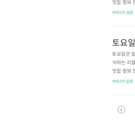
차 인생역전
맛집 정보
된 소식 입니
가평 파김
카테고리 없음
기도 가평 
독립 https
홈] 경기도 
dependen
토요일은 밥
식하는 리얼
맛집 정보
가평 육개장
카테고리 없음
도 가평 육
ttp://na
가평읍 중촌로 