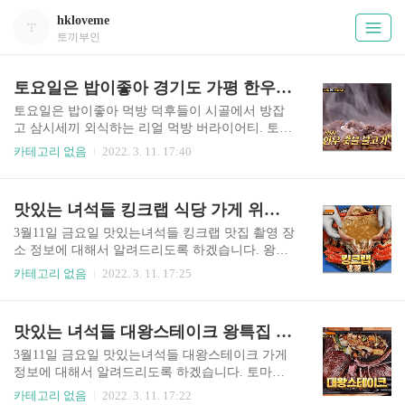
hkloveme
토끼부인
토요일은 밥이좋아 경기도 가평 한우 숯불 불고기 판매처 정보 설악한우마을
토요일은 밥이좋아 먹방 덕후들이 시골에서 방잡
고 삼시세끼 외식하는 리얼 먹방 버라이어티. 토요
일은 밥이 좋아에서 찾아가는 맛집 정보 안내드리
카테고리 없음
2022. 3. 11. 17:40
겠습니다. 토요일은 밥이좋아에서는 경기도 가평
한우 숯불 불고기가 소개되었습니다. 토요일은 밥
이좋아 경기도 가평 한우 숯불 불고기정보는 아래
맛있는 녀석들 킹크랩 식당 가게 위치 촬영 장소 안내
에서 확인바랍니다. 설악한우마을 http://charmhanw
oo.co.kr/ - 상호 : 설악한우마을 - 주소 : 경기 가평
3월11일 금요일 맛있는녀석들 킹크랩 맛집 촬영 장
군 설악면 신천중앙로 101 - ☎ 연락처 : 031-584-74
소 정보에 대해서 알려드리도록 하겠습니다. 왕특
44
집 편으로 소개가 되는 살이 꽉찬 킹크랩 갑각류 맛
카테고리 없음
2022. 3. 11. 17:25
집에 관련된 소식 입니다. 맛있는녀석들 368회 왕
특집 킹크랩 식당으로 소개된 대게요리 전문점이
궁금하신 분들은 포스팅에 나와 있는 상세 주소 전
맛있는 녀석들 대왕스테이크 왕특집 만화고기 파는곳 위치
화번호 상호 정보를 참고 해보시면 되겠습니다. 맛
있는 녀석들 킹크랩 정보 상호 : 먹자대게 주소 : 서
3월11일 금요일 맛있는녀석들 대왕스테이크 가게
울 양천구 목동서로 213 킹크랩 먹자대게 바로가기
정보에 대해서 알려드리도록 하겠습니다. 토마호
맛녀석 왕특집 킹크랩 식당 상호 주소 확인하기 맛
크를 통으로 구워 만화속에서나 볼 수 있을법한 비
카테고리 없음
2022. 3. 11. 17:22
녀석 왕특집 킹크랩 가게 바로가기