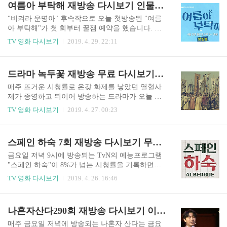
여름아 부탁해 재방송 다시보기 인물관계도 몇부작 1회부터 정주행 이영은 윤선우 이채영 김사권 출연
는데요. 순례자들이 지불하는 하숙 요금은 13유로
방송은 매주 토요일 저녁 9시5분에 4회 연속방송이
였습니다. 우리나라 돈으로 약 1만6천원..
됩니다. 1회2회3회4회 시청을 원하시면 방송 바로
"비켜라 운명아" 후속작으로 오늘 첫방송된 "여름
가기를 통해 시청하시기 바랍니다. 이몽은 일제 강
아 부탁해"가 첫 회부터 꿀잼 예약을 했습니다. 여
점기 조선을 배경으로 일본인 손에 자란 조선인 의
름아 부탁해는 핵가족을 넘어 1인 가구가 늘어나는
TV 영화 다시보기
2019. 4. 29. 22:11
사 이영진과 무장한 비밀결사 의열단장 김원봉이
시기에 가족의 사랑을 되짚어보게 하는 가족 드라
펼치는 첩보 액션극입니다. 유지태와 이요원 외에
마인데요. 입양으로 엮이는 가족들의 모습을 따뜻
도 임주환, 남규리도 출연합니다. 이몽의 인물관계
하고 유쾌하게 담아낸 힐링 가족드라마입니다. 매
드라마 녹두꽃 재방송 무료 다시보기 안내 1회부터 정주행하세요 인물관계도 조정석 윤시윤
도는 다음과 같습니다. 허성태는 경찰로 나오고 조
주 월요일부터 금요일 저녁 8시30분에 KBS1에서
복래는 의열단 단원으로 출연..
시청이 가능합니다. 재방송과 다시보기는 아래를
매주 뜨거운 시청률로 온갖 화제를 낳았던 열혈사
통해 시청하시면 됩니다. 여름아 부탁해는 무엇보
제가 종영하고 뒤이어 방송하는 드라마가 오늘 첫
다 난임부부, 입양아라는 소재를 담고 있어서 우리
방송을 했습니다. 바로 녹두꽃이라는 드라마인데
TV 영화 다시보기
2019. 4. 27. 00:23
시대의 진정한 가족애가 무엇인지 되돌아볼 수 있
요. 총 24부작(48회차)으로 매주 금요일과 토요일
게 하는데요. 이영은, 이채영, 윤선우, 김사권 등이
에 방송됩니다. 조정석, 윤시윤, 최무성 주연의 드
출연합니다. 총 120부작으로 오늘 첫방송을 무난하
라마 녹두꽃을 실시간 시청과 재방송 및 다시보기
스페인 하숙 7회 재방송 다시보기 무료 시청 안내 최고 시청률 차배진 트리오
게 시작했습니다. 일일드라마이기 때문에 가볍게
를 통해 만나보시기 바랍니다. 다시보기의 경우 무
저녁식사를 마치고 가족과 함께 시..
료로 시청하는 방법을 안내해 드립니다. 녹두꽃이
금요일 저녁 9시에 방송되는 TvN의 예능프로그램
첫 방송부터 강력한 몰입도와 함께 임팩트, 스케일
"스페인 하숙"이 8%가 넘는 시청률을 기록하면서
을 보여줬는데요. 무엇보다 배우들이 열연이 돋보
승승장구하고 있습니다. 삼시세끼로 함께했던 차
TV 영화 다시보기
2019. 4. 26. 16:46
였습니다. 녹두꽃은 1894년 절망의 땅 전라도 고부
승원, 유해진 콤비가 스페인에 있는 산티아고 순례
의 모습으로 시작됩니다. 방곡령의 방이 붙고, 탐관
길에서 하숙집을 차리고 숙소와 식사를 제공하는
오리 조병갑이 가마에 오른 채 마을을 지나다니는
데요. 매 회 등장하는 의외의 인물과 함께 꿀잼을
나혼자산다290회 재방송 다시보기 이시언 첫 팬미팅 헨리 바이올린경매 결과
데, 곁을 지키는 이방 백가는 "세금 걷기 딱 좋은 날
주고 있습니다. 본방송을 못보시는 분들은 다시보
씨"라고 합니다. 이름보다 거시기..
기를 통해 무료로 시청하실 수 있습니다. 지난 주
매주 금요일 저녁에 방송되는 나혼자 산다는 금요