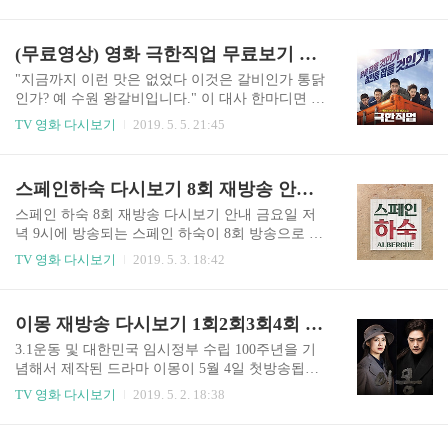
하에서 안효섭으로 부활을 시켰습니다. 우연히 베
함을 오가는 모습으로 진정한 꼴통이 무엇인지 보
푼 선의로 인해 인생이 꼬여 버리는 두 인물 '고세
여줬습니다. 이솜은 짧게 등장했지만 섬세한 감정
연'과 '차민'이 영혼소생 구슬을 가지고 꼬여버린
(무료영상) 영화 극한직업 무료보기 다운로드 필요없어요 바로보기 가능
연기로 몰입도를 높였는데요. 2017년에 사이비 종
인생과 세상을 바로잡아가는 내용인데요. 첫방송
교를 소재로 쫄깃한 재미를 안기며 5%에..
부터 김사랑 씨가 출연해서 화제가 되기도 했습니
"지금까지 이런 맛은 없었다 이것은 갈비인가 통닭
다. 첫 회부터 못보신 분들은 다시보기를 통해 시청
인가? 예 수원 왕갈비입니다." 이 대사 한마디면 되
하시기 바랍니다. 인물관계도와 줄거리는 아래에
는 영화 "극한직업"은 한국영화 역사상 코미디 영
TV 영화 다시보기
2019. 5. 5. 21:45
서 확인해 주세요. 박보영의 출연작으로 화제를 모
화로는 최고의 흥행을 기록한 영화가 되었습니다.
으기도 했는데요. 박보영, 안효섭, 권수현, 이시언,
1600만명이 넘는 영화인데요. 이 기록이 지금 한창
한소희, 윤유선, 이성재, 이철민 하성광 등이 출연
주가를 올리고 있는 어벤저스 엔드게임이 개봉한
스페인하숙 다시보기 8회 재방송 안내 13유로의 비밀 이케요 라인 대공개
합니다. 영혼 소생 구슬이라는 것을 통해서 생전과
지 열흘이 좀 넘었는데 천 만명을 넘어서 경신이 될
전혀 다른 얼굴로 부활하는..
것 같습니다. 사람마다 좋아하는 장르가 다를 수 있
스페인 하숙 8회 재방송 다시보기 안내 금요일 저
지만 코미디는 전 연령층이 좋아하는 장르라고 할
녁 9시에 방송되는 스페인 하숙이 8회 방송으로 시
수 있습니다. 아직까지 극한직업을 못보신 분들은
청자들을 찾아왔습니다. 산티아고 순례길을 걷는
TV 영화 다시보기
2019. 5. 3. 18:42
극장에서 보기 어렵기 때문에 다시보기를 통해 시
순례객들에게 따뜻한 음식과 포근한 잠자리를 제
청하셔야 하는데요. 무료로 시청이 가능한 곳을 안
공하는 스페인 하숙에서는 8회에서 본격적으로 문
내해 드리겠습니다. 아래에서 확인하시고 시청하
어발식 확장에 나서는 유해진의 브랜드 '이케요'의
이몽 재방송 다시보기 1회2회3회4회 연속방송 바로가기 무료 인물관계도
시기 바랍니다. 극한직업은 지난 1월 23일에 개봉
모습을 볼 수 있습니다. 매 회 꿀잼을 선사하는 스
해서 극장가를 강타했습니다. ..
페인 하숙은 무료 시청이 가능합니다. 지난 7회에
3.1운동 및 대한민국 임시정부 수립 100주년을 기
서는 7일장으로 쇼핑을 나선 차승원, 유해진, 배정
념해서 제작된 드라마 이몽이 5월 4일 첫방송됩니
남의 모습을 봤는데요. 꿀맛 같은 외출을 하고 돌아
다. 이몽에는 이요원과 유지태가 주인공으로 나오
TV 영화 다시보기
2019. 5. 2. 18:38
오자 알베르게에는 순례자들이 몰려들었습니다.
는데요. 1930년대 독립을 위해 불꽃같은 삶을 살다
뒤늦게 알베르게 앞에서 기다리고 있는 순례자들
간 독립투사들의 이야기를 다뤘습니다. 100%사전
을 발견한 세 사람은 서둘러 손님을 맞을 준비를 하
제작된 드라마로 완성도가 높다고 하는데요. 해당