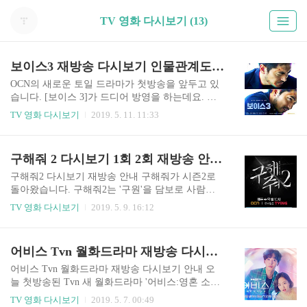
TV 영화 다시보기 (13)
보이스3 재방송 다시보기 인물관계도 몇부작 1회부터 강력한 스케일 이하나 김진욱 권율
OCN의 새로운 토일 드라마가 첫방송을 앞두고 있
습니다. [보이스 3]가 드디어 방영을 하는데요. 보
이스 3는 범죄현장의 골든타임을 사수하는 113 신
TV 영화 다시보기
2019. 5. 11. 11:33
고센터 대원들의 치열한 기록을 그린 소리 추격 스
릴러입니다. 과연 전 시즌의 인기를 뛰어넘고 다시
한 번 신기록을 세울지 기대가 되는데요. 첫 방송부
구해줘 2 다시보기 1회 2회 재방송 안내 이솜 엄태구 한선화 출연 1회부터 정주행하세요
터 강렬한 인상을 줄 것을 예고하고 있습니다. 해당
방송은 지난방송 보기를 통해 무료로 시청이 가능
구해줘2 다시보기 재방송 안내 구해줘가 시즌2로
합니다. '보이스 프로파일링'이라는 독특한 소재로
돌아왔습니다. 구해줘2는 '구원'을 담보로 사람들
작품성을 인정받은 보이스1에 이어 마지막까지 예
을 현혹하는 의문의 남자 최경석과 홀로 그에게 대
TV 영화 다시보기
2019. 5. 9. 16:12
측 불가능한 전개와 파격적인 엔딩으로 OCN역사
적하는 '꼴통' 김민철의 이야기입니다. 구해줘2는
상 최고 시청률을 기록했던 보이스 시즌2까지 새로
부산행으로 유명한 연상호 감독이 2013년 내놓은
운 장르물을 만들어 낸 보이스가 시즌3로 돌아왔습
애니메이션 '사이비'를 원작으로 했는데요. 1회부
어비스 Tvn 월화드라마 재방송 다시보기 인물관계도 박보영 안효섭
니다. 보이스 시즌3는 시즌1과 시즌 2에 이어 보이
터 이솜과 천호진의 열연으로 꽉 채웠다고 합니다.
스 프로파일러 강권주와 ..
구해줘2를 무료방송보기를 통해 시청하시기 바랍
어비스 Tvn 월화드라마 재방송 다시보기 안내 오
니다. 첫방송에서는 각각의 캐릭터를 표현하는 배
늘 첫방송된 Tvn 새 월화드라마 '어비스:영혼 소생
우들의 연기가 돋보였습니다. 천호진은 시종 의뭉
구슬'에서 서인국, 정소민이 영혼 소생 구슬로 안세
TV 영화 다시보기
2019. 5. 7. 00:49
스러운 모습을 보여줬고, 엄태구는 코믹함과 강렬